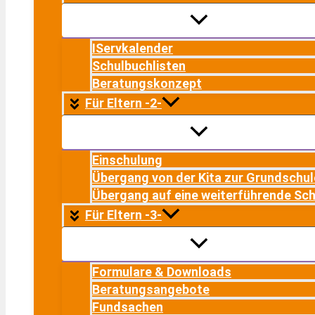
IServkalender
Schulbuchlisten
Beratungskonzept
Für Eltern -2-
Einschulung
Übergang von der Kita zur Grundschul
Übergang auf eine weiterführende Sch
Für Eltern -3-
Formulare & Downloads
Beratungsangebote
Fundsachen