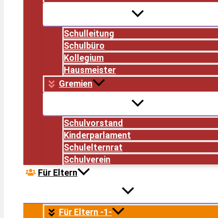
Schulleitung
Schulbüro
Kollegium
Hausmeister
Gremien
Schulvorstand
Kinderparlament
Schulelternrat
Schulverein
Für Eltern
Für Eltern -1-