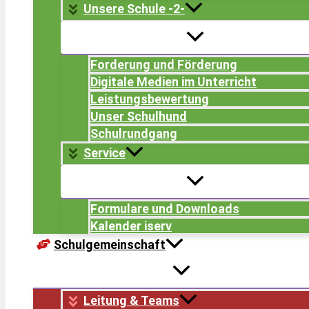
Unsere Schule -2-
Forderung und Förderung
Digitale Medien im Unterricht
Leistungsbewertung
Unser Schulhund
Schulrundgang
Service
Formulare und Downloads
Kalender iserv
Schulgemeinschaft
Leitung & Teams