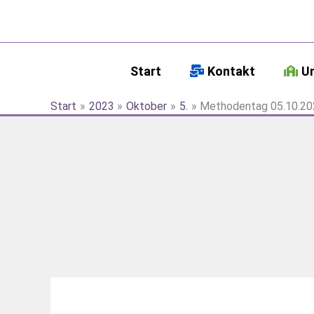
Zum
Inhalt
springen
Start
Kontakt
U
Start
2023
Oktober
5.
Methodentag 05.10.2