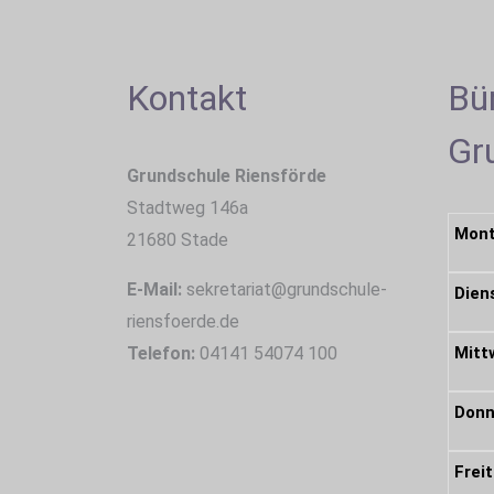
Kontakt
Bü
Gr
Grundschule Riensförde
Stadtweg 146a
Mon
21680 Stade
E-Mail:
sekretariat@grundschule-
Dien
riensfoerde.de
Telefon:
04141 54074 100
Mitt
Donn
Frei