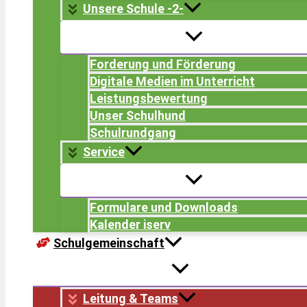
Unsere Schule -2-
Forderung und Förderung
Digitale Medien im Unterricht
Leistungsbewertung
Unser Schulhund
Schulrundgang
Service
Formulare und Downloads
Kalender iserv
Schulgemeinschaft
Leitung & Teams