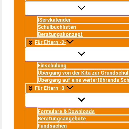
IServkalender
Schulbuchlisten
Beratungskonzept
Für Eltern -2-
Einschulung
Übergang von der Kita zur Grundschul
Übergang auf eine weiterführende Sch
Für Eltern -3-
Formulare & Downloads
Beratungsangebote
Fundsachen