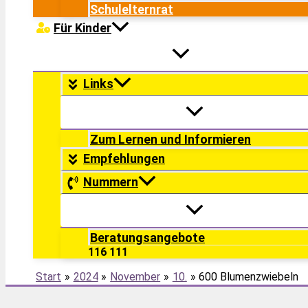
Schulelternrat
Für Kinder
Links
Zum Lernen und Informieren
Empfehlungen
Nummern
Beratungsangebote
116 111
Start
2024
November
10.
600 Blumenzwiebeln