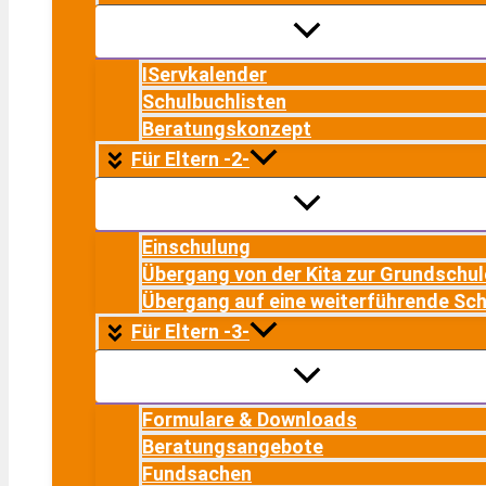
IServkalender
Schulbuchlisten
Beratungskonzept
Für Eltern -2-
Einschulung
Übergang von der Kita zur Grundschul
Übergang auf eine weiterführende Sch
Für Eltern -3-
Formulare & Downloads
Beratungsangebote
Fundsachen