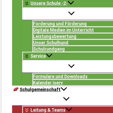
Unsere Schule -2-
Forderung und Förderung
Digitale Medien im Unterricht
Leistungsbewertung
Unser Schulhund
Schulrundgang
Service
Formulare und Downloads
Kalender iserv
Schulgemeinschaft
Leitung & Teams