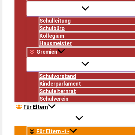
Schulleitung
Schulbüro
Kollegium
Hausmeister
Gremien
Schulvorstand
Kinderparlament
Schulelternrat
Schulverein
Für Eltern
Für Eltern -1-