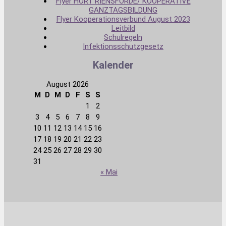
Flyer HORT RIENSFÖRDE/ KOOPERATIVE
GANZTAGSBILDUNG
Flyer Kooperationsverbund August 2023
Leitbild
Schulregeln
Infektionsschutzgesetz
Kalender
August 2026
M
D
M
D
F
S
S
1
2
3
4
5
6
7
8
9
10
11
12
13
14
15
16
17
18
19
20
21
22
23
24
25
26
27
28
29
30
31
« Mai